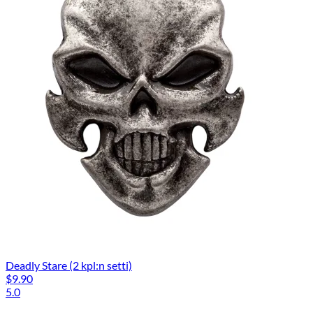
Deadly Stare (2 kpl:n setti)
$9.90
5.0