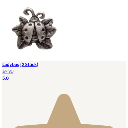
Ladybug (2 Stück)
$9.90
5.0