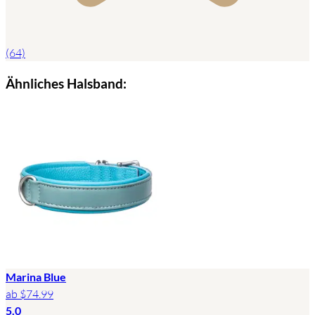
(64)
Ähnliches Halsband:
Marina Blue
ab
$74.99
5.0