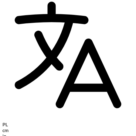
PL
cm
in