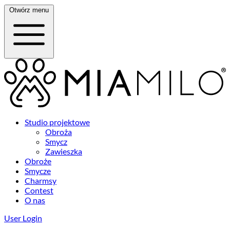
Otwórz menu
Studio projektowe
Obroża
Smycz
Zawieszka
Obroże
Smycze
Charmsy
Contest
O nas
User Login