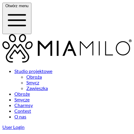
Otwórz menu
Studio projektowe
Obroża
Smycz
Zawieszka
Obroże
Smycze
Charmsy
Contest
O nas
User Login