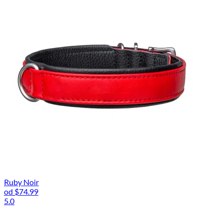
Ruby Noir
od
$74.99
5.0